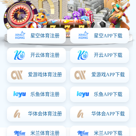
手机App
网页版
关于开云线上官网
开云线上官网是一家融合科技创新与全球视野的体育赛事服
务平台，致力于为用户提供高效、可信赖的互动观赛体验。
从数据同步到高清直播、从终端兼容到多语言支持，我们不
断突破技术边界，构建智能化、低延迟、高稳定的服务体
系。 每一次点击，都体现我们对用户体验的专注与专业。