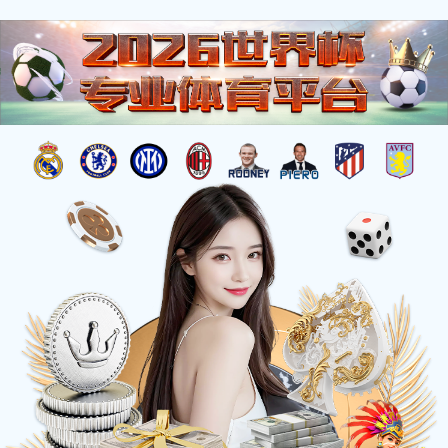
注册入口
开云线上官网
APP与网页版入
口｜畅享全球体育赛事与数据
服务
欢迎访问
开云线上官网
，提供全面覆盖足球、
篮球、电竞等项目的赛事资讯与数据内容， 支
持
APP下载
与
网页使用
，每日同步更新千场比
赛，聚焦热门体育内容， 助您轻松获取赛事动
态，掌握比赛节奏。